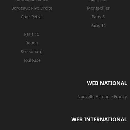
Bordeaux Rive Droite
Montpellier
Cour Petral
Paris 5
Paris 11
Paris 15
Rouen
Strasbourg
Toulouse
WEB NATIONAL
Nouvelle Acropole France
WEB INTERNATIONAL