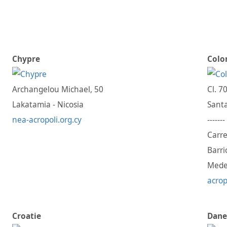
Chypre
Colo
Archangelou Michael, 50
Cl. 7
Lakatamia - Nicosia
Santa
nea-acropoli.org.cy
-------
Carre
Barri
Mede
acrop
Croatie
Dan