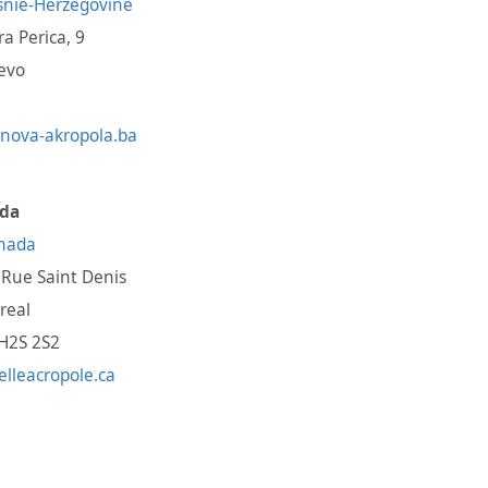
ra Perica, 9
evo
nova-akropola.ba
da
Rue Saint Denis
real
 H2S 2S2
lleacropole.ca