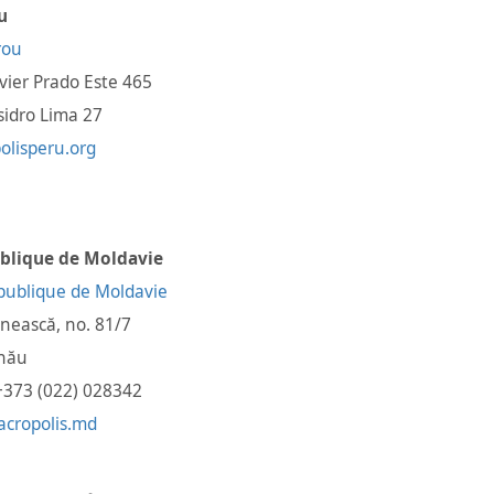
u
avier Prado Este 465
sidro Lima 27
olisperu.org
blique de Moldavie
nească, no. 81/7
inău
 +373 (022) 028342
acropolis.md