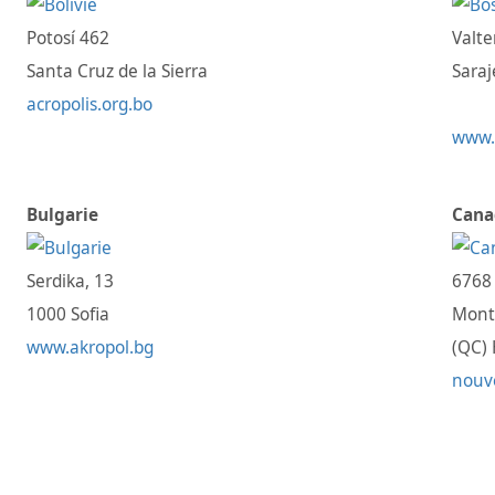
Potosí 462
Valte
Santa Cruz de la Sierra
Saraj
acropolis.org.bo
www.
Bulgarie
Cana
Serdika, 13
6768 
1000 Sofia
Mont
www.akropol.bg
(QC)
nouve