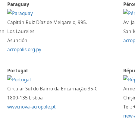
Paraguay
Péro
Capitán Ruiz Díaz de Melgarejo, 995.
Av. J
men
Los Laureles
San I
Asunción
acrop
acropolis.org.py
Portugal
Répu
Circular Sul do Bairro da Encarnação 35-C
Arme
1800-135 Lisboa
Chiș
www.nova-acropole.pt
Tel.:
new-