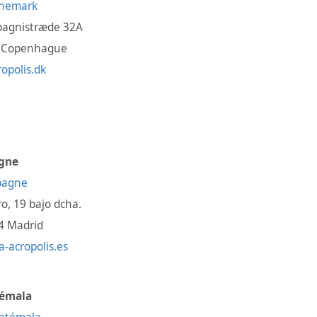
agnistræde 32A
 Copenhague
opolis.dk
gne
ro, 19 bajo dcha.
4 Madrid
-acropolis.es
émala