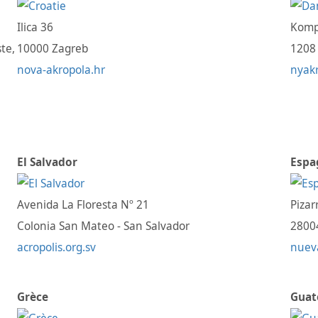
Ilica 36
Komp
te,
10000 Zagreb
1208
nova-akropola.hr
nyakr
El Salvador
Espa
Avenida La Floresta Nº 21
Pizar
Colonia San Mateo - San Salvador
2800
acropolis.org.sv
nueva
Grèce
Guat