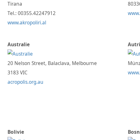
Tirana
8033
Tel.: 00355.42247912
www.
www.akropoliri.al
Australie
Autr
20 Nelson Street, Balaclava, Melbourne
Münz
3183 VIC
www.
acropolis.org.au
Bolivie
Bosn