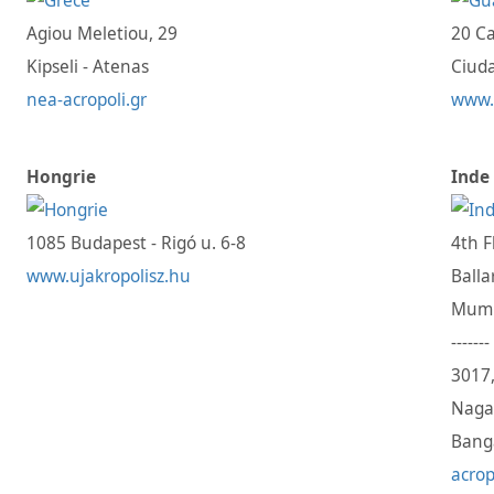
Agiou Meletiou, 29
20 Ca
Kipseli - Atenas
Ciud
nea-acropoli.gr
www.
Hongrie
Inde
1085 Budapest - Rigó u. 6-8
4th 
www.ujakropolisz.hu
Balla
Mumb
-------
3017,
Naga
Bang
acrop