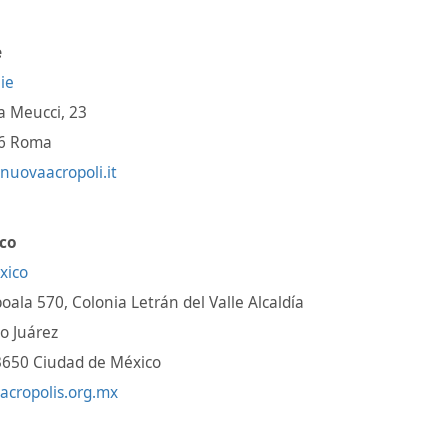
e
a Meucci, 23
6 Roma
uovaacropoli.it
co
ala 570, Colonia Letrán del Valle Alcaldía
o Juárez
3650 Ciudad de México
acropolis.org.mx