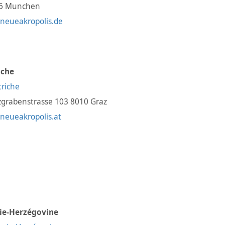
6 Munchen
neueakropolis.de
iche
grabenstrasse 103 8010 Graz
neueakropolis.at
ie-Herzégovine