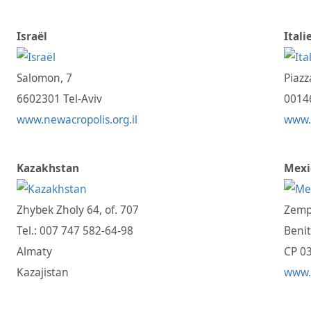
Israël
Itali
Salomon, 7
Piazz
6602301 Tel-Aviv
0014
www.newacropolis.org.il
www.n
Kazakhstan
Mexi
Zhybek Zholy 64, of. 707
Zempo
Tel.: 007 747 582-64-98
Benit
Almaty
CP 0
Kazajistan
www.