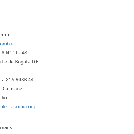
mbie
0 A N° 11 - 48
 Fe de Bogotá D.E.
ra 81A #48B 44.
o Calasanz
llín
oliscolombia.org
emark