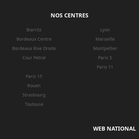
NOS CENTRES
Biarritz
Lyon
Bordeaux Centre
Marseille
Bordeaux Rive Droite
Montpellier
Cour Petral
Paris 5
Paris 11
Paris 15
Rouen
Strasbourg
Toulouse
WEB NATIONAL