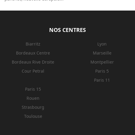
NOS CENTRES
Biarritz
Lyon
Bordeaux Centre
Marseille
Bordeaux Rive Droite
Montpellier
Cour Petral
Paris 5
Paris 11
Paris 15
Rouen
Strasbourg
Toulouse