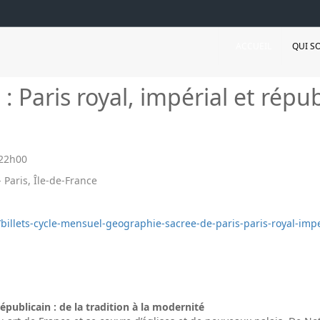
ACCUEIL
QUI S
 Paris royal, impérial et républ
22h00
 Paris, Île-de-France
/billets-cycle-mensuel-geographie-sacree-de-paris-paris-royal-imper
républicain : de la tradition à la modernité