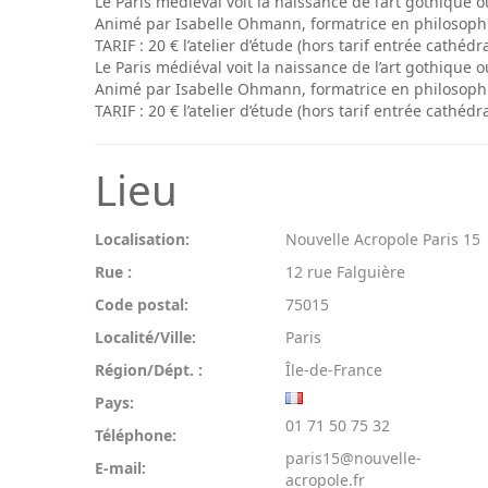
Le Paris médiéval voit la naissance de l’art gothique
Animé par Isabelle Ohmann, formatrice en philosophi
TARIF : 20 € l’atelier d’étude (hors tarif entrée cathédr
Le Paris médiéval voit la naissance de l’art gothique
Animé par Isabelle Ohmann, formatrice en philosophi
TARIF : 20 € l’atelier d’étude (hors tarif entrée cathédr
Lieu
Localisation:
Nouvelle Acropole Paris 15
Rue :
12 rue Falguière
Code postal:
75015
Localité/Ville:
Paris
Région/Dépt. :
Île-de-France
Pays:
01 71 50 75 32
Téléphone:
paris15@nouvelle-
E-mail:
acropole.fr