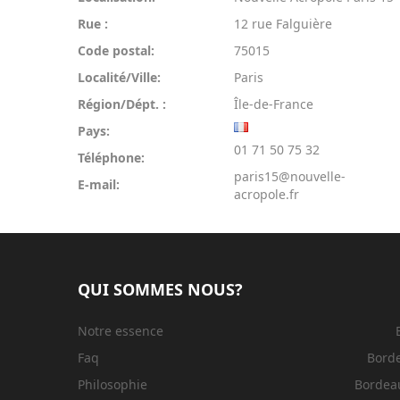
Rue :
12 rue Falguière
Code postal:
75015
Localité/Ville:
Paris
Région/Dépt. :
Île-de-France
Pays:
01 71 50 75 32
Téléphone:
paris15@nouvelle-
E-mail:
acropole.fr
QUI SOMMES NOUS?
Notre essence
Faq
Bord
Philosophie
Bordeau