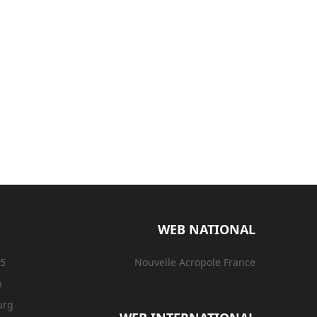
WEB NATIONAL
15
Nouvelle Acropole France
n
urg