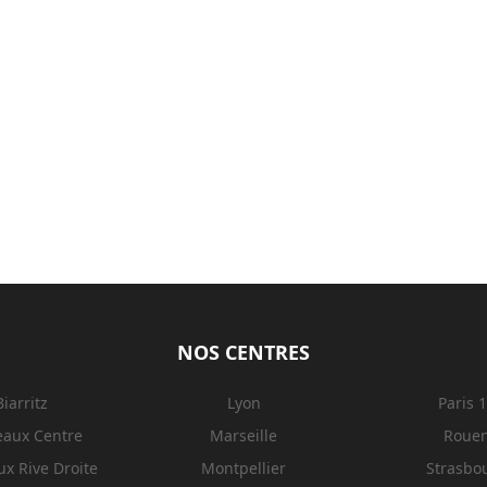
NOS CENTRES
Biarritz
Lyon
Paris 
eaux Centre
Marseille
Roue
x Rive Droite
Montpellier
Strasbo