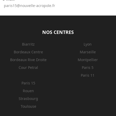
paris15@nouvelle-acropole.fr
NOS CENTRES
Biarritz
Lyon
Bordeaux Centre
Marseille
Bordeaux Rive Droite
Montpellier
Cour Petral
Paris 5
Paris 11
Paris 15
Rouen
Strasbourg
Toulouse