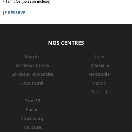
- Tarif : 5€ (boisson incluse)
JE RÉSERVE
NOS CENTRES
Biarritz
Lyon
Bordeaux Centre
Marseille
Bordeaux Rive Droite
Montpellier
Cour Petral
Paris 5
Paris 11
Paris 15
Rouen
Strasbourg
Toulouse