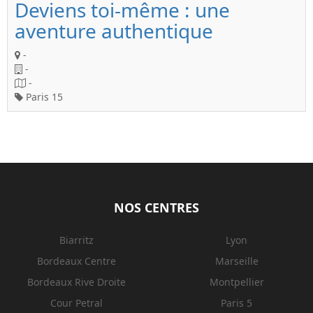
Deviens toi-même : une
aventure authentique
-
-
-
Paris 15
NOS CENTRES
Biarritz
Lyon
Bordeaux Centre
Marseille
Bordeaux Rive Droite
Montpellier
Cour Petral
Paris 5