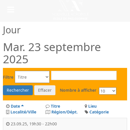
Jour
Mar. 23 septembre
2025
Filtre
Rechercher
Effacer
Nombre à afficher
Date
Titre
Lieu
Localité/Ville
Région/Dépt.
Catégorie
23.09.25
,
19h30
-
22h00